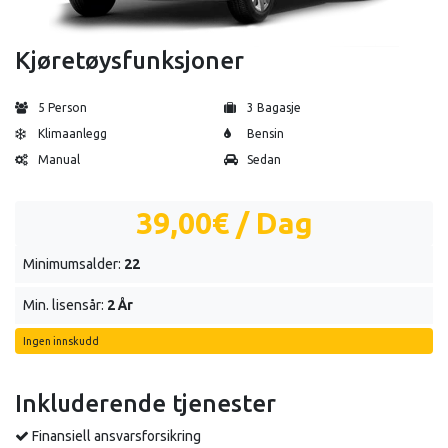
Kjøretøysfunksjoner
5 Person
3 Bagasje
Klimaanlegg
Bensin
Manual
Sedan
39,00€
/ Dag
Minimumsalder:
22
Min. lisensår:
2 År
Ingen innskudd
Inkluderende tjenester
Finansiell ansvarsforsikring