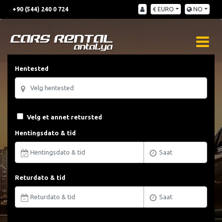
+90 (544) 240 0 724
€ EURO
NO
Hentested
Velg et annet retursted
Hentingsdato & tid
Returdato & tid