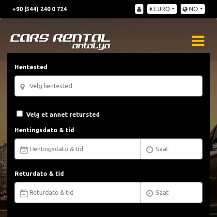
+90 (544) 240 0 724
€ EURO
NO
Hentested
Velg et annet retursted
Hentingsdato & tid
Returdato & tid