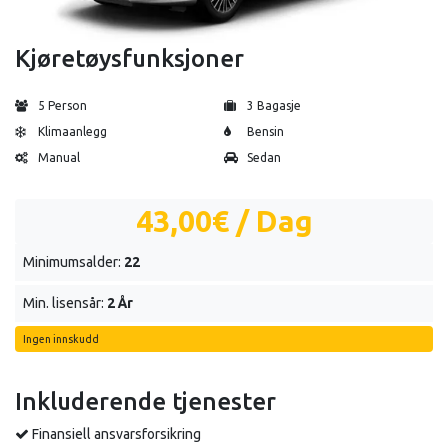
Kjøretøysfunksjoner
5 Person
3 Bagasje
Klimaanlegg
Bensin
Manual
Sedan
43,00€
/ Dag
Minimumsalder:
22
Min. lisensår:
2 År
Ingen innskudd
Inkluderende tjenester
Finansiell ansvarsforsikring