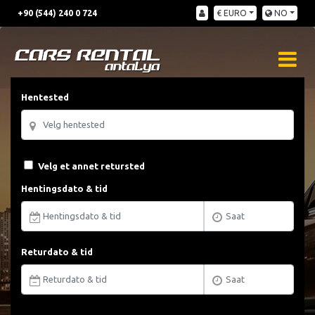
+90 (544) 240 0 724
€ EURO
NO
Hentested
Velg et annet retursted
Hentingsdato & tid
Returdato & tid